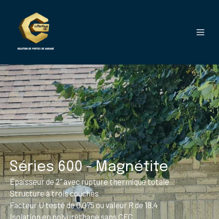
Séries 600 - Magnétite
Épaisseur de 2” avec rupture thermique totale
Structure à trois couches
Facteur U testé de 0,075 ou valeur R de 18.4
Isolation en polyuréthane sans CFC